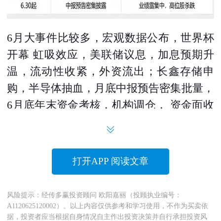
6月大事件比较多，宏观数据公布，世界杯
开幕 虹吸效应，美联储议息，加息预期升
温，流动性收紧，外资流出；长鑫存储申
购，半导体抽血，月底中报预告密集批量，
6月底年末资金考核，机构调仓， 资金面收
紧；业绩雷月底又将到来，6月堪比大事件
超级月，我们还是维持月初的观点，稳健平
稳度过6月，不亏就是盈，小挣也是盈，大
打开APP 阅读文章
家都经历了4月5月的中线短线赚钱效应明
显，那么6月有些科技股到了相对高点，6月
风险提示：经传多赢投资顾问 欧阳嘉丽（投顾执业编号：
稍微谨慎点也是可以的，不必太激进。
A1120625120002）。以上内容仅供参考和学习使用，不作为买卖依
据，投资者应当根据自身情况自主作出投资决策并自行承担投资风