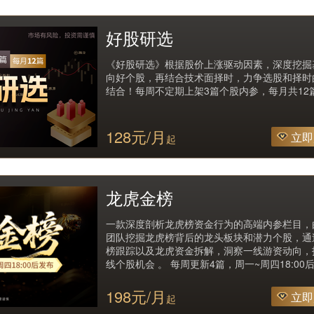
好股研选
《好股研选》根据股价上涨驱动因素，深度挖掘
向好个股，再结合技术面择时，力争选股和择时
结合！每周不定期上架3篇个股内参，每月共12
128元/月
立即
起
龙虎金榜
一款深度剖析龙虎榜资金行为的高端内参栏目，
团队挖掘龙虎榜背后的龙头板块和潜力个股，通
榜跟踪以及龙虎资金拆解，洞察一线游资动向，
线个股机会 。 每周更新4篇，周一~周四18:00
198元/月
立即
起