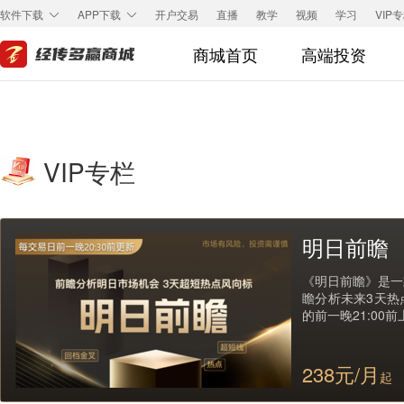
开户交易
直播
教学
视频
学习
VIP
软件下载
APP下载
商城首页
高端投资
VIP专栏
明日前瞻
《明日前瞻》是一
瞻分析未来3天热
的前一晚21:00
238元/月
起