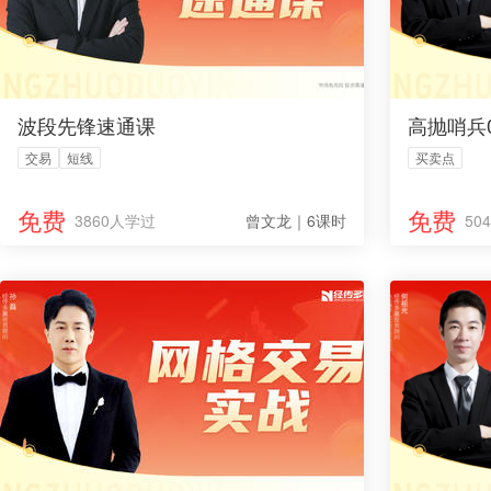
波段先锋速通课
高抛哨兵
交易
短线
买卖点
免费
免费
3860人学过
曾文龙｜6课时
50