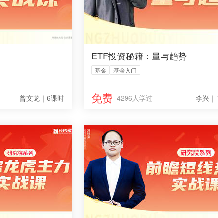
ETF投资秘籍：量与趋势
基金
基金入门
免费
曾文龙｜6课时
4296人学过
李兴｜