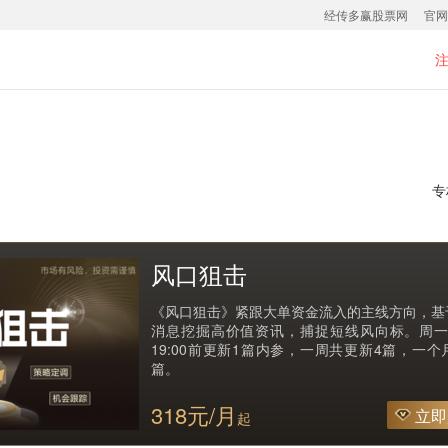
经传多赢股票网
官网
专
风口狙击
《风口狙击》紧跟大单资金流入的主线方向，基
消息挖掘高价值资讯，捕捉短线风向标。周一
19:00前更新1篇内参，一周共更新4篇，一个
篇。
318元/月
立即
起