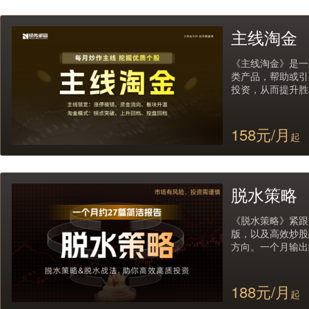
主线淘金
《主线淘金》是一
类产品，帮助或引
投资，从而提升胜
158元/月
起
脱水策略
《脱水策略》紧跟
版，以及高效炒股
方向。一个月输出
188元/月
起