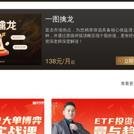
一图擒龙
直击市场热点，为您精准筛选具备核心收益潜
种，并通过星级评级清晰呈现个股价值，更有经
资深老师深度解读！
138元/月
立即
起
查看更