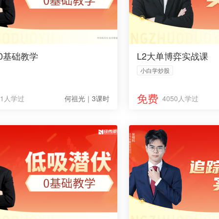
0基础教学
L2大单博弈实战课
小白学炒股
免费
41人学过
何祖光｜3课时
4050人学过