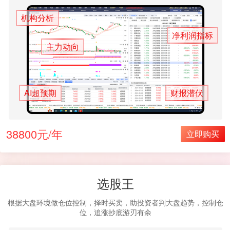
机构分析
净利润指标
主力动向
AI超预期
财报潜伏
38800元/年
立即购买
选股王
根据大盘环境做仓位控制，择时买卖，助投资者判大盘趋势，控制仓
位，追涨抄底游刃有余