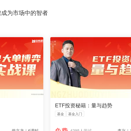
您成为市场中的智者
ETF投资秘籍：量与趋势
基金
基金入门
免费
曾文龙｜6课时
4295人学过
李兴｜