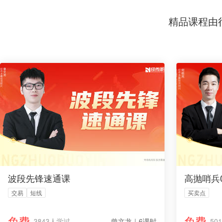
精品课程由
波段先锋速通课
高抛哨兵
交易
短线
买卖点
免费
免费
3843人学过
曾文龙｜6课时
50