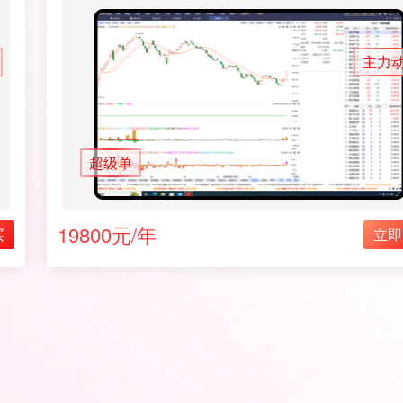
主力
超级单
19800元/年
买
立即