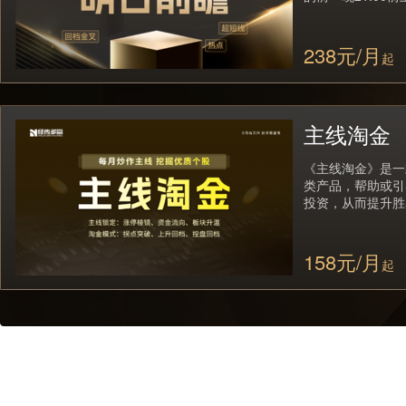
238元/月
起
主线淘金
《主线淘金》是一
类产品，帮助或引
投资，从而提升胜
158元/月
起