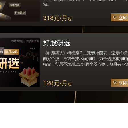
篇。
318元/月
立即
起
好股研选
《好股研选》根据股价上涨驱动因素，深度挖掘
向好个股，再结合技术面择时，力争选股和择时
结合！每周不定期上架3篇个股内参，每月共12
128元/月
立即
起