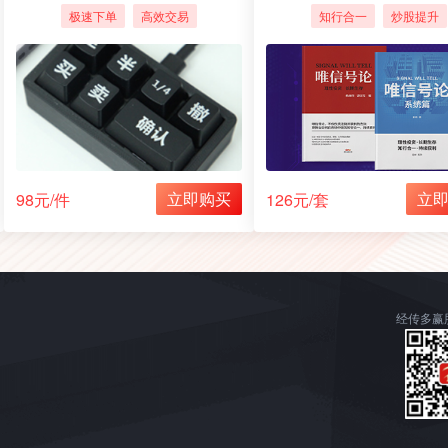
器，交易快人一步
系
极速下单
高效交易
知行合一
炒股提升
立即购买
立
98元/件
126元/套
经传多赢