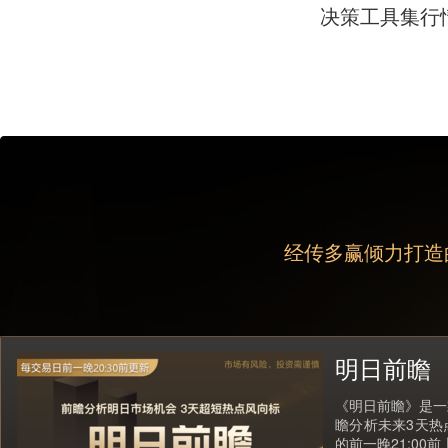
决策工具集行
经传多赢倾力打造
明日前瞻
《明日前瞻》是一
瞻分析未来3天热
的前一晚21:00