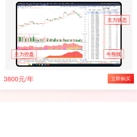
主力状态
主力控盘
牛熊线
3800元/年
立即购买