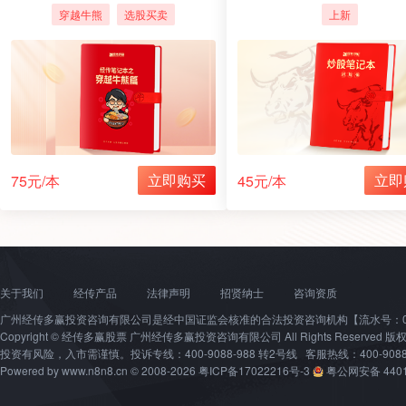
资的"最后一公里"
穿越牛熊
选股买卖
上新
立即购买
立即
75元/本
45元/本
关于我们
经传产品
法律声明
招贤纳士
咨询资质
广州经传多赢投资咨询有限公司是经中国证监会核准的合法投资咨询机构【流水号：0000
Copyright © 经传多赢股票 广州经传多赢投资咨询有限公司 All Rights Reserved
投资有风险，入市需谨慎。投诉专线：400-9088-988 转2号线 客服热线：400-9088-
Powered by www.n8n8.cn © 2008-2026
粤ICP备17022216号-3
粤公网安备 4401