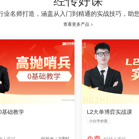
行业名师打造，涵盖从入门到精通的实战技巧，助
查看更多产品 >
0基础教学
L2大单博弈实战课
小白学炒股
免费
15人学过
何祖光｜3课时
4045人学过